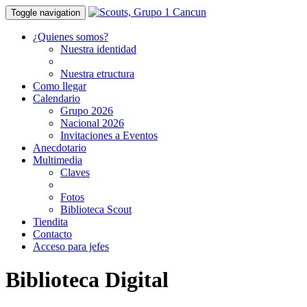
Toggle navigation
¿Quienes somos?
Nuestra identidad
Nuestra etructura
Como llegar
Calendario
Grupo 2026
Nacional 2026
Invitaciones a Eventos
Anecdotario
Multimedia
Claves
Fotos
Biblioteca Scout
Tiendita
Contacto
Acceso para jefes
Biblioteca Digital